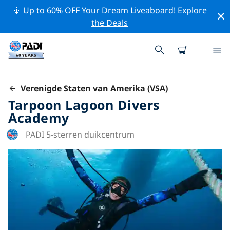
🚢 Up to 60% OFF Your Dream Liveaboard!
Explore
the Deals
Verenigde Staten van Amerika (VSA)
Tarpoon Lagoon Divers
Academy
PADI 5-sterren duikcentrum