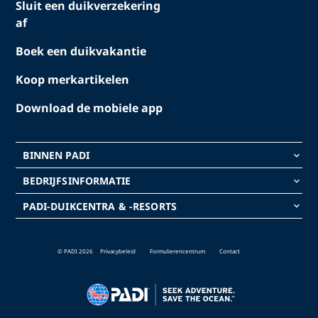
Sluit een duikverzekering
af
Boek een duikvakantie
Koop merkartikelen
Download de mobiele app
BINNEN PADI
keyboard_arrow_down
BEDRIJFSINFORMATIE
keyboard_arrow_down
PADI-DUIKCENTRA & -RESORTS
keyboard_arrow_down
© PADI 2026
Privacybeleid
Formulierencentrum
Contact