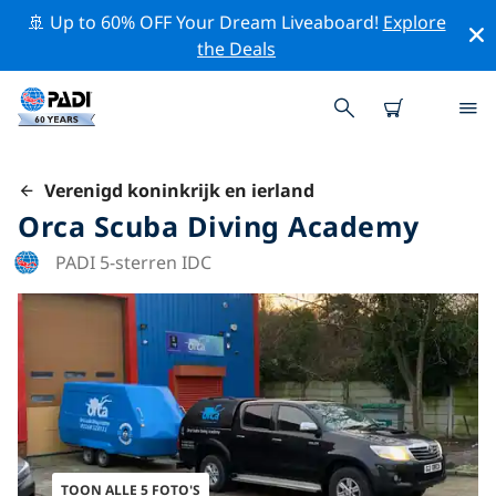
🚢 Up to 60% OFF Your Dream Liveaboard!
Explore
the Deals
Verenigd koninkrijk en ierland
Orca Scuba Diving Academy
PADI 5-sterren IDC
TOON ALLE 5 FOTO'S