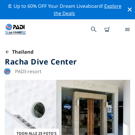
🚢 Up to 60% OFF Your Dream Liveaboard!
Explore
the Deals
Thailand
Racha Dive Center
PADI-resort
TOON ALLE 25 FOTO'S