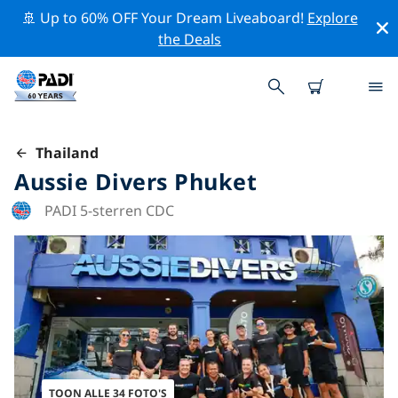
🚢 Up to 60% OFF Your Dream Liveaboard!
Explore
the Deals
Thailand
Aussie Divers Phuket
PADI 5-sterren CDC
TOON ALLE 34 FOTO'S