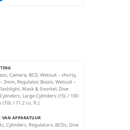
STING
ss, Camera, BCD, Wetsuit – shorty,
t – 3mm, Regulator, Boots, Wetsuit –
Flashlight, Mask & Snorkel, Dive
linders, Large Cylinders (15L / 100
 (10L / 71.2 cu. ft.)
IE VAN APPARATUUR
ts, Cylinders, Regulators, BCDs, Dive