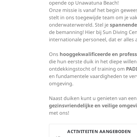
opende op Unawatuna Beach!
Onze missie is vanaf het begin geweest
stelt in ons toegewijde team om je v
onderwaterwereld. Stel je
spannende
de bemanning! Hier bij Sun Diving Cen
internationale personeel, dat er alles
Ons
hooggekwalificeerde en profes
die hun eerste duik in het diepe wille
ontdekkingstocht of training om
PADI
en fundamentele vaardigheden te verw
omgeving.
Naast duiken kunt u genieten van een
gezinsvriendelijke en veilige omgev
met ons!
ACTIVITEITEN AANGEBODEN