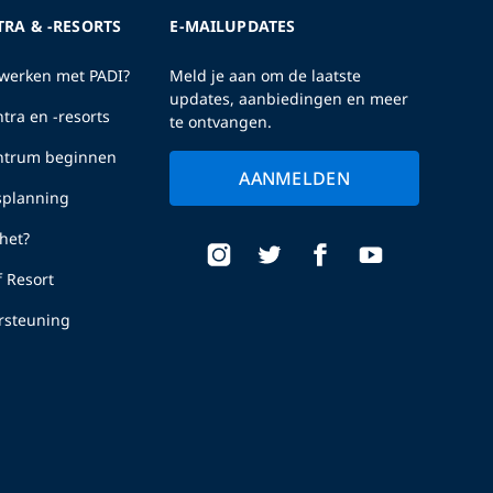
TRA & -RESORTS
E-MAILUPDATES
erken met PADI?
Meld je aan om de laatste
updates, aanbiedingen en meer
tra en -resorts
te ontvangen.
entrum beginnen
AANMELDEN
fsplanning
het?
f Resort
rsteuning