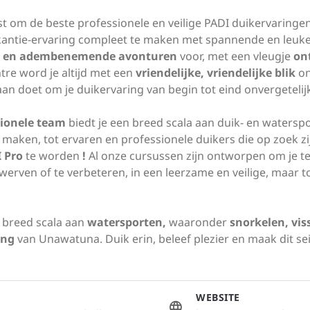
 om de beste professionele en veilige PADI duikervaringen t
akantie-ervaring compleet te maken met spannende en leuk
 en adembenemende avonturen
voor, met een vleugje
on
tre word je altijd met een
vriendelijke, vriendelijke blik
on
 aan doet om je duikervaring van begin tot eind onvergeteli
sionele team
biedt je een breed scala aan duik- en waters
n maken, tot ervaren en professionele duikers die op zoek z
 Pro
te worden
!
Al onze cursussen zijn ontworpen om je t
erven of te verbeteren, in een leerzame en veilige, maar t
 breed scala aan
watersporten,
waaronder
snorkelen, vis
ing
van Unawatuna. Duik erin, beleef plezier en maak dit se
WEBSITE