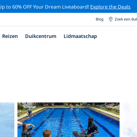
Up to 60% OFF Your Dream Liveaboard!
Explore the Deals
Blog
Zoek een du
Reizen
Duikcentrum
Lidmaatschap