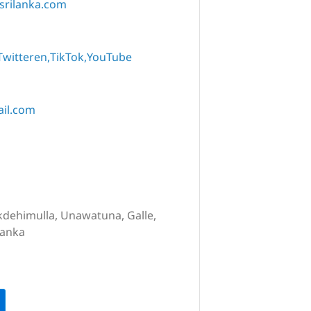
srilanka.com
Twitteren
TikTok
YouTube
il.com
kdehimulla, Unawatuna, Galle,
Lanka