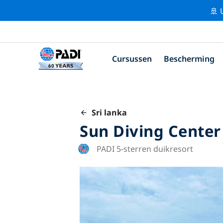
🚢 
Cursussen
Bescherming
Sri lanka
Sun Diving Center
PADI 5-sterren duikresort