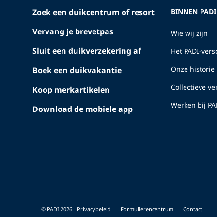
Zoek een duikcentrum of resort
BINNEN PADI
Vervang je brevetpas
Wie wij zijn
Sluit een duikverzekering af
Het PADI-versc
Onze historie
Boek een duikvakantie
Collectieve v
Koop merkartikelen
Werken bij PA
Download de mobiele app
© PADI 2026
Privacybeleid
Formulierencentrum
Contact