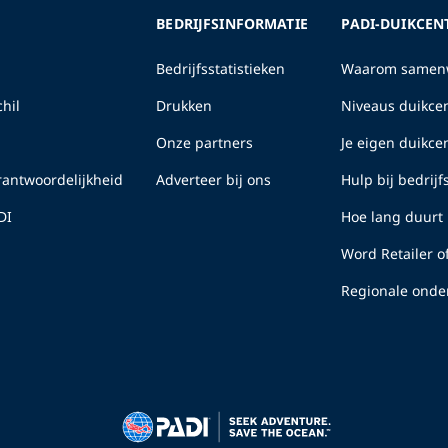
BEDRIJFSINFORMATIE
PADI-DUIKCEN
Bedrijfsstatistieken
Waarom samenw
hil
Drukken
Niveaus duikcen
Onze partners
Je eigen duikc
erantwoordelijkheid
Adverteer bij ons
Hulp bij bedrij
DI
Hoe lang duurt 
Word Retailer o
Regionale onde