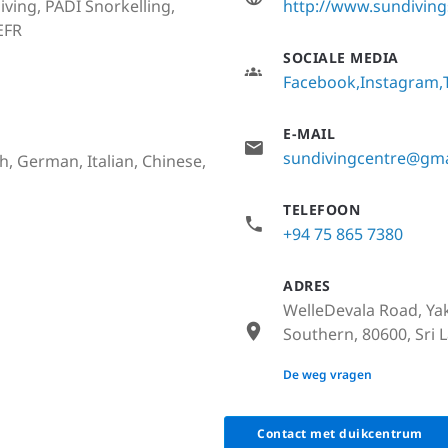
iving, PADI Snorkelling,
http://www.sundiving
EFR
SOCIALE MEDIA
Facebook
Instagram
E-MAIL
sundivingcentre@gma
h, German, Italian, Chinese,
TELEFOON
+94 75 865 7380
ADRES
WelleDevala Road, Ya
Southern, 80600, Sri 
None
De weg vragen
Contact met duikcentrum