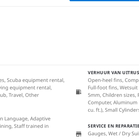
VERHUUR VAN UITRU
ales, Scuba equipment rental,
Open-heel fins, Compa
ving equipment rental,
Full-foot fins, Wetsui
lub, Travel, Other
5mm, Children sizes, 
Computer, Aluminum Cy
cu. ft.), Small Cylinders
Sign Language, Adaptive
ning, Staff trained in
SERVICE EN REPARAT
Gauges, Wet / Dry Sui