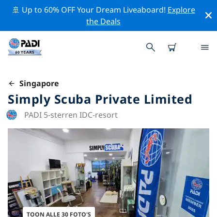
🚢 Up to 60% OFF Your Dream Liveaboard!
Explore
the Deals
Singapore
Simply Scuba Private Limited
PADI 5-sterren IDC-resort
TOON ALLE 30 FOTO'S