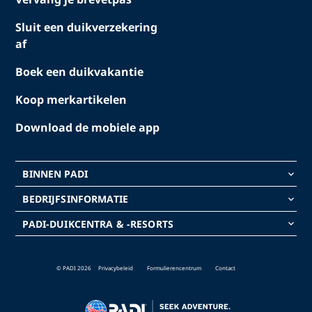
Sluit een duikverzekering
af
Boek een duikvakantie
Koop merkartikelen
Download de mobiele app
BINNEN PADI
keyboard_arrow_down
BEDRIJFSINFORMATIE
keyboard_arrow_down
PADI-DUIKCENTRA & -RESORTS
keyboard_arrow_down
© PADI 2026
Privacybeleid
Formulierencentrum
Contact