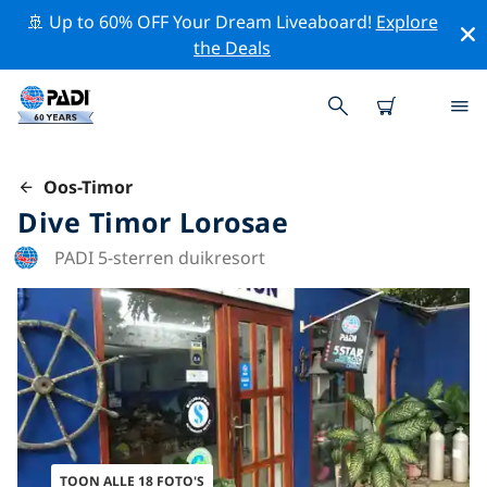
🚢 Up to 60% OFF Your Dream Liveaboard!
Explore
the Deals
Oos-Timor
Dive Timor Lorosae
PADI 5-sterren duikresort
TOON ALLE 18 FOTO'S