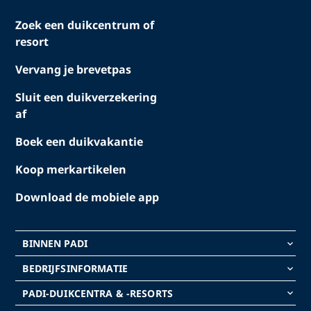
Zoek een duikcentrum of
resort
Vervang je brevetpas
Sluit een duikverzekering
af
Boek een duikvakantie
Koop merkartikelen
Download de mobiele app
BINNEN PADI
keyboard_arrow_down
BEDRIJFSINFORMATIE
keyboard_arrow_down
PADI-DUIKCENTRA & -RESORTS
keyboard_arrow_down