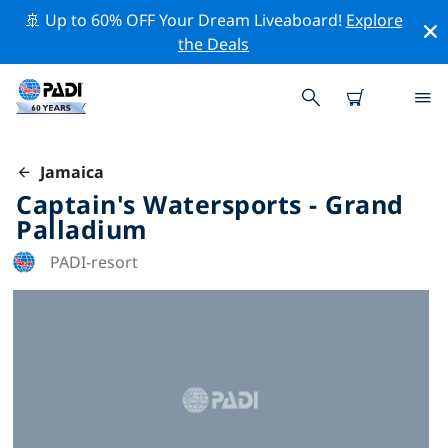
🚢 Up to 60% OFF Your Dream Liveaboard!
Explore
the Deals
Jamaica
Captain's Watersports - Grand
Palladium
PADI-resort