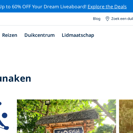
Up to 60% OFF Your Dream Liveaboard!
Explore the Deals
Blog
Zoek een du
Reizen
Duikcentrum
Lidmaatschap
Bunaken