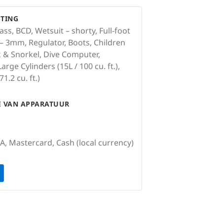
STING
ss, BCD, Wetsuit – shorty, Full-foot
 – 3mm, Regulator, Boots, Children
sk & Snorkel, Dive Computer,
rge Cylinders (15L / 100 cu. ft.),
1.2 cu. ft.)
IE VAN APPARATUUR
SA, Mastercard, Cash (local currency)