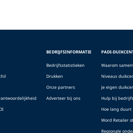
BEDRIJFSINFORMATIE
PADI-DUIKCEN
Bedrijfsstatistieken
Waarom samenw
hil
Drukken
Niveaus duikcen
Onze partners
Je eigen duikc
erantwoordelijkheid
Adverteer bij ons
Hulp bij bedrij
DI
Hoe lang duurt 
Word Retailer o
Regionale onde