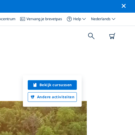
ikcentrum
Vervang je brevetpas
Help
Nederlands
Bekijk cursussen
Andere activiteiten