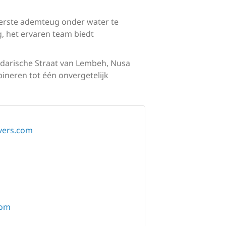
 eerste ademteug onder water te
, het ervaren team biedt
ndarische Straat van Lembeh, Nusa
neren tot één onvergetelijk
vers.com
com