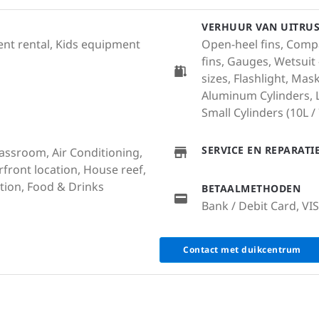
VERHUUR VAN UITRU
ment rental, Kids equipment
Open-heel fins, Compa
fins, Gauges, Wetsuit
sizes, Flashlight, Ma
Aluminum Cylinders, La
Small Cylinders (10L / 7
SERVICE EN REPARAT
lassroom, Air Conditioning,
rfront location, House reef,
ion, Food & Drinks
BETAALMETHODEN
Bank / Debit Card, VI
Contact met duikcentrum