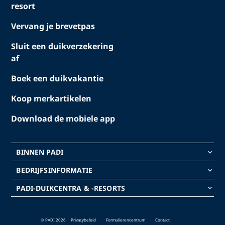
resort
Vervang je brevetpas
Sluit een duikverzekering
af
Boek een duikvakantie
Koop merkartikelen
Download de mobiele app
BINNEN PADI
keyboard_arrow_down
BEDRIJFSINFORMATIE
keyboard_arrow_down
PADI-DUIKCENTRA & -RESORTS
keyboard_arrow_down
© PADI 2026
Privacybeleid
Formulierencentrum
Contact