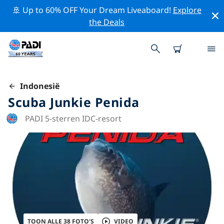
🚢 Up to 60% OFF Your Dream Liveaboard!
Explore
the Deals
Indonesië
Scuba Junkie Penida
PADI 5-sterren IDC-resort
TOON ALLE 38 FOTO'S
VIDEO