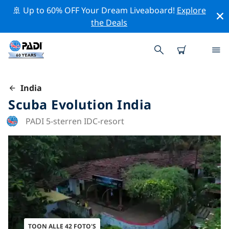
🚢 Up to 60% OFF Your Dream Liveaboard!
Explore
the Deals
India
Scuba Evolution India
PADI 5-sterren IDC-resort
TOON ALLE 42 FOTO'S