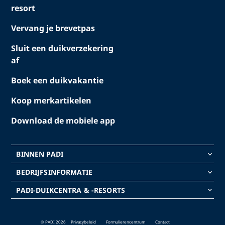
resort
Vervang je brevetpas
Sluit een duikverzekering
af
Boek een duikvakantie
Koop merkartikelen
Download de mobiele app
BINNEN PADI
keyboard_arrow_down
BEDRIJFSINFORMATIE
keyboard_arrow_down
PADI-DUIKCENTRA & -RESORTS
keyboard_arrow_down
© PADI 2026
Privacybeleid
Formulierencentrum
Contact