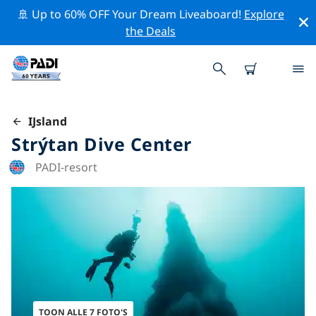
🚢 Up to 60% OFF Your Dream Liveaboard!
Explore
the Deals
IJsland
Strýtan Dive Center
PADI-resort
TOON ALLE 7 FOTO'S