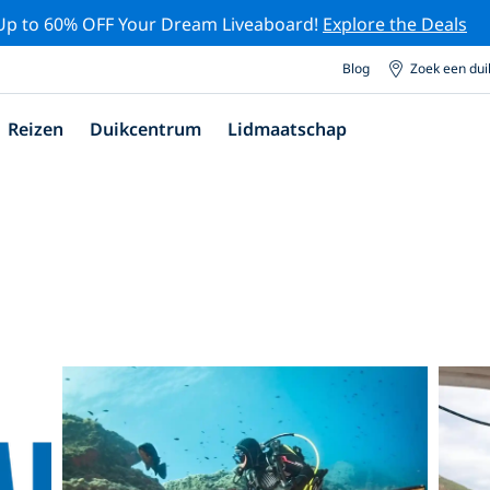
Up to 60% OFF Your Dream Liveaboard!
Explore the Deals
Blog
Zoek een du
Reizen
Duikcentrum
Lidmaatschap