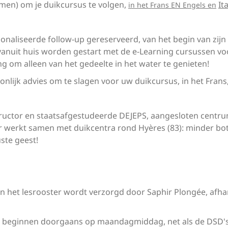
men) om je duikcursus te volgen,
It
in het Frans EN Engels en
onaliseerde follow-up gereserveerd, van het begin van zijn 
anuit huis worden gestart met de e-Learning cursussen voo
 om alleen van het gedeelte in het water te genieten!
lijk advies om te slagen voor uw duikcursus, in het Frans, 
tructor en staatsafgestudeerde DEJEPS, aangesloten centrum
r werkt samen met duikcentra rond Hyères (83): minder bote
ste geest!
en het lesrooster wordt verzorgd door Saphir Plongée, afha
n beginnen doorgaans op maandagmiddag, net als de DSD's