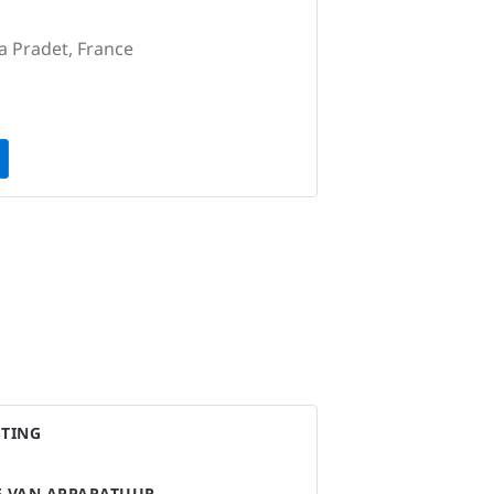
a Pradet, France
STING
IE VAN APPARATUUR