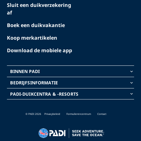
Sluit een duikverzekering
af
Boek een duikvakantie
Koop merkartikelen
Download de mobiele app
BINNEN PADI
keyboard_arrow_down
BEDRIJFSINFORMATIE
keyboard_arrow_down
PADI-DUIKCENTRA & -RESORTS
keyboard_arrow_down
© PADI 2026
Privacybeleid
Formulierencentrum
Contact