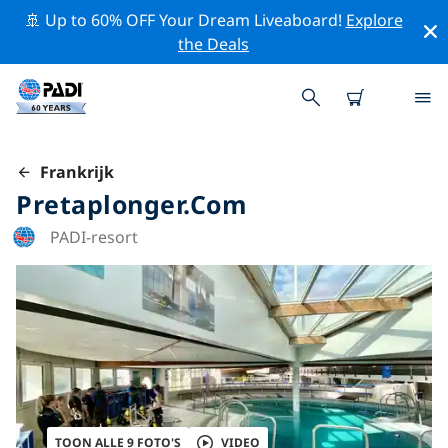
🚢 Up to 60% OFF Your Dream Liveaboard!
Explore
the Deals
Frankrijk
Pretaplonger.com
PADI-resort
TOON ALLE 9 FOTO'S
VIDEO