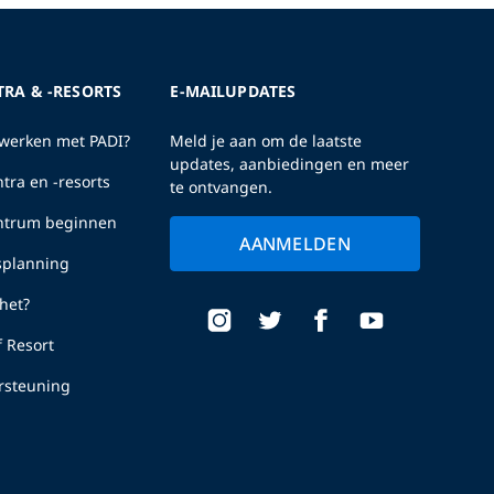
TRA & -RESORTS
E-MAILUPDATES
erken met PADI?
Meld je aan om de laatste
updates, aanbiedingen en meer
tra en -resorts
te ontvangen.
entrum beginnen
AANMELDEN
fsplanning
het?
f Resort
rsteuning