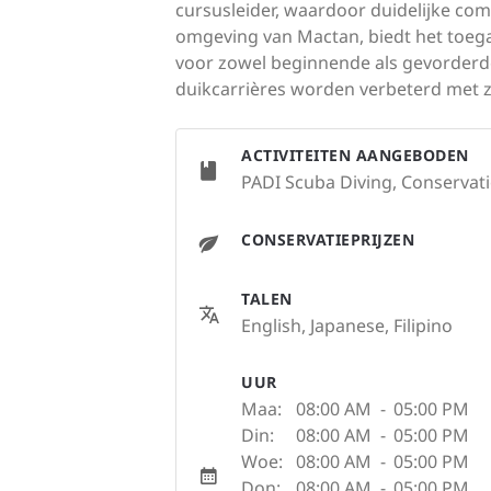
cursusleider, waardoor duidelijke co
omgeving van Mactan, biedt het toegan
voor zowel beginnende als gevorderde
duikcarrières worden verbeterd met z
ACTIVITEITEN AANGEBODEN
PADI Scuba Diving, Conservatio
CONSERVATIEPRIJZEN
TALEN
English, Japanese, Filipino
UUR
Maa:
08:00 AM
-
05:00 PM
Din:
08:00 AM
-
05:00 PM
Woe:
08:00 AM
-
05:00 PM
Don:
08:00 AM
-
05:00 PM