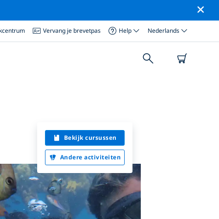
ikcentrum
Vervang je brevetpas
Help
Nederlands
Bekijk cursussen
Andere activiteiten