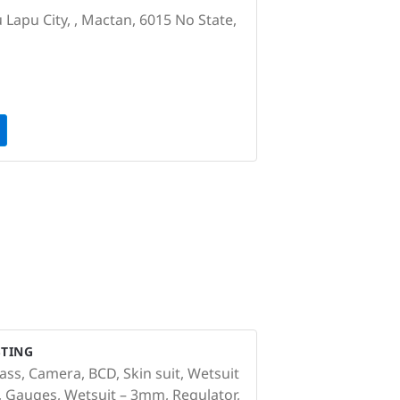
u Lapu City, , Mactan, 6015 No State,
STING
ss, Camera, BCD, Skin suit, Wetsuit
ns, Gauges, Wetsuit – 3mm, Regulator,