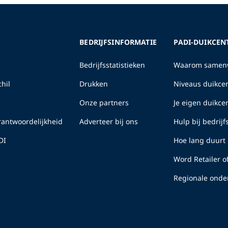
BEDRIJFSINFORMATIE
PADI-DUIKCEN
Bedrijfsstatistieken
Waarom samenw
hil
Drukken
Niveaus duikcen
Onze partners
Je eigen duikc
erantwoordelijkheid
Adverteer bij ons
Hulp bij bedrij
DI
Hoe lang duurt 
Word Retailer o
Regionale onde