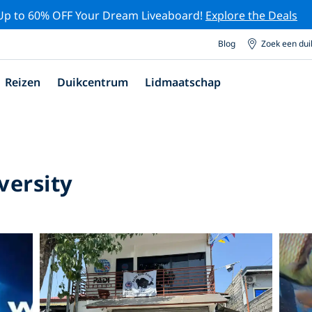
Up to 60% OFF Your Dream Liveaboard!
Explore the Deals
Blog
Zoek een du
Reizen
Duikcentrum
Lidmaatschap
versity