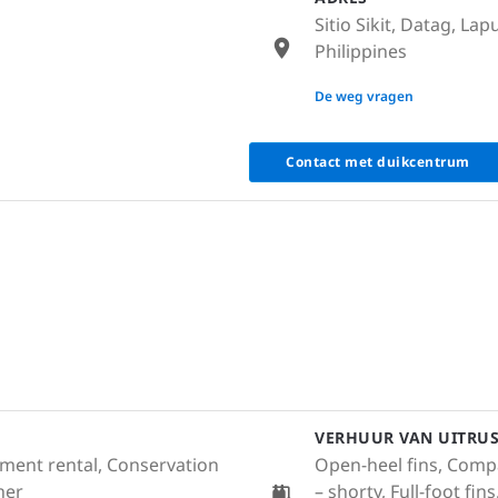
Sitio Sikit, Datag, Lap
Philippines
None
De weg vragen
Contact met duikcentrum
VERHUUR VAN UITRU
ment rental, Conservation
Open-heel fins, Compa
ther
– shorty, Full-foot fi