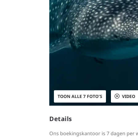
TOON ALLE 7 FOTO'S
VIDEO
Details
Ons boekingskantoor is 7 dagen per we