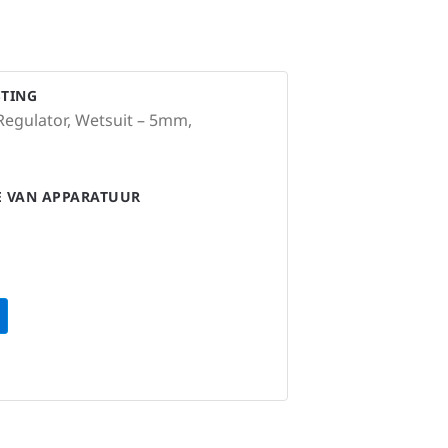
STING
Regulator, Wetsuit – 5mm,
IE VAN APPARATUUR