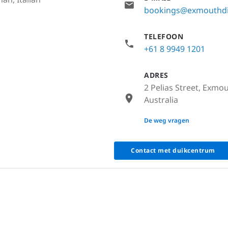
bookings@exmouthdi
TELEFOON
+61 8 9949 1201
ADRES
2 Pelias Street, Exmo
Australia
None
De weg vragen
Contact met duikcentrum