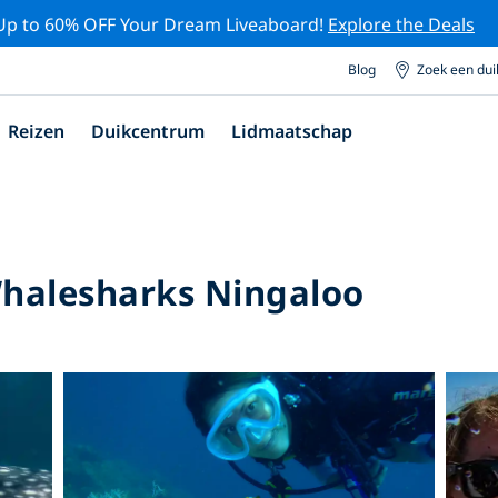
Up to 60% OFF Your Dream Liveaboard!
Explore the Deals
Blog
Zoek een du
Reizen
Duikcentrum
Lidmaatschap
halesharks Ningaloo