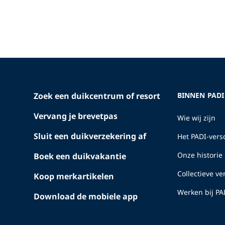
Zoek een duikcentrum of resort
BINNEN PADI
Vervang je brevetpas
Wie wij zijn
Sluit een duikverzekering af
Het PADI-versc
Onze historie
Boek een duikvakantie
Collectieve v
Koop merkartikelen
Werken bij PA
Download de mobiele app