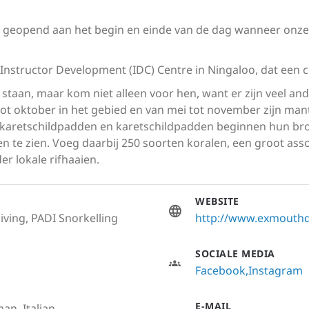
en geopend aan het begin en einde van de dag wanneer onze
 Instructor Development (IDC) Centre in Ningaloo, dat een 
staan, maar kom niet alleen voor hen, want er zijn veel an
 tot oktober in het gebied en van mei tot november zijn mant
 karetschildpadden en karetschildpadden beginnen hun br
en te zien. Voeg daarbij 250 soorten koralen, een groot a
r lokale rifhaaien.
WEBSITE
iving, PADI Snorkelling
http://www.exmouthd
SOCIALE MEDIA
Facebook
Instagram
E-MAIL
an, Italian