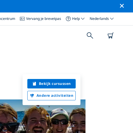
ikcentrum
Vervang je brevetpas
Help
Nederlands
Bekijk cursussen
Andere activiteiten