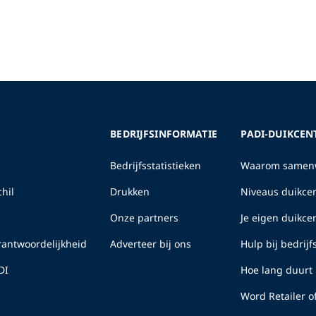
BEDRIJFSINFORMATIE
PADI-DUIKCEN
Bedrijfsstatistieken
Waarom samenw
hil
Drukken
Niveaus duikcen
Onze partners
Je eigen duikc
erantwoordelijkheid
Adverteer bij ons
Hulp bij bedrij
DI
Hoe lang duurt 
Word Retailer o