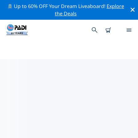
🚢 Up to 60% OFF Your Dream Liveaboard!
Explore
the Deals
가까운 PADI 다이브 샵