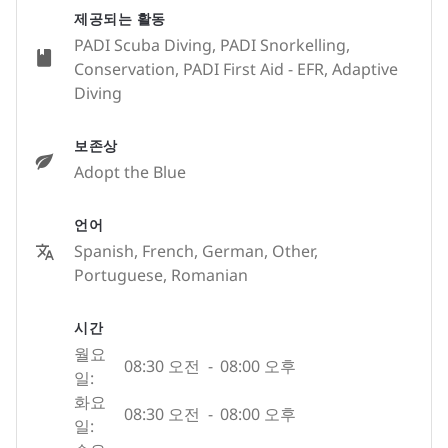
제공되는 활동
PADI Scuba Diving, PADI Snorkelling,
Conservation, PADI First Aid - EFR, Adaptive
Diving
보존상
Adopt the Blue
언어
Spanish, French, German, Other,
Portuguese, Romanian
시간
월요
08:30 오전
-
08:00 오후
일:
화요
08:30 오전
-
08:00 오후
일: