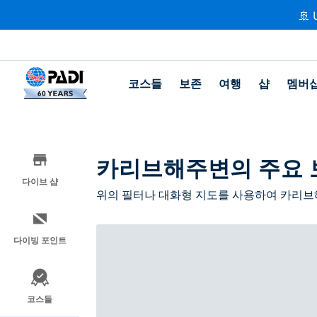
🚢 
코스들
보존
여행
샵
멤버
카리브해주변의 주요 
다이브 샵
위의 필터나 대화형 지도를 사용하여 카리브해
다이빙 포인트
코스들