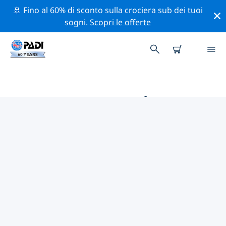
🚢 Fino al 60% di sconto sulla crociera sub dei tuoi
sogni.
Scopri le offerte
LE MIGLIORI ATTIVITÀ DI
CONSERVAZIONE VICINO A
SARDEGNA
Scopri le attività di conservazione vicino a Sardegna
con l'aiuto dei filtri qui sopra o della mappa interattiva.