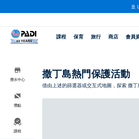
🚢 
課程
保育
旅行
商店
會員
撒丁島熱門保護活動
潛水中心
借由上述的篩選器或交互式地圖，探索 撒丁
潛點
課程