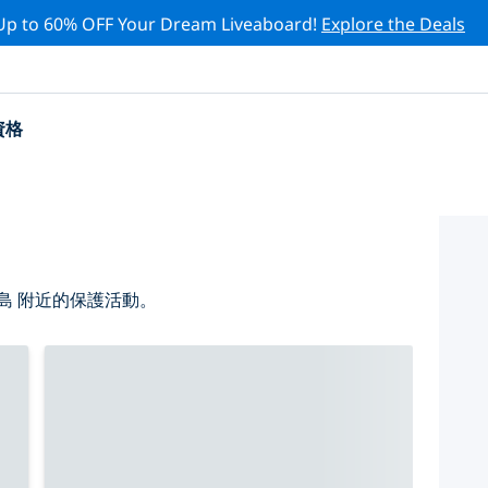
Up to 60% OFF Your Dream Liveaboard!
Explore the Deals
資格
島 附近的保護活動。