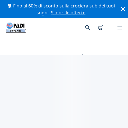
🚢 Fino al 60% di sconto sulla crociera sub dei tuoi
sogni.
Scopri le offerte
LE MIGLIORI ATTIVITÀ DI
CONSERVAZIONE VICINO A
MALDIVE
Scopri le attività di conservazione vicino a Maldive con
l'aiuto dei filtri qui sopra o della mappa interattiva.