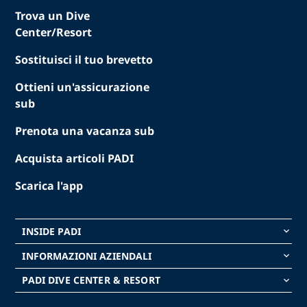
Trova un Dive
Center/Resort
Sostituisci il tuo brevetto
Ottieni un'assicurazione
sub
Prenota una vacanza sub
Acquista articoli PADI
Scarica l'app
INSIDE PADI
keyboard_arrow_down
INFORMAZIONI AZIENDALI
keyboard_arrow_down
PADI DIVE CENTER & RESORT
keyboard_arrow_down