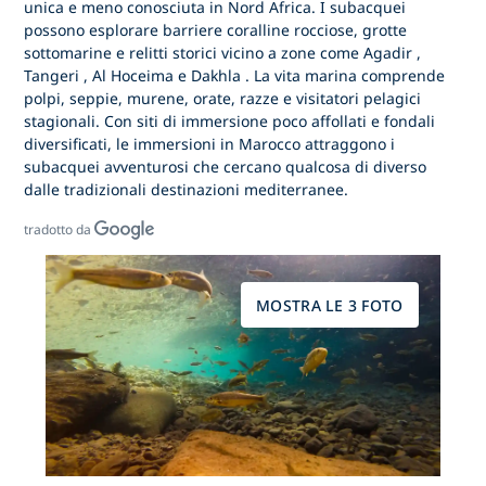
unica e meno conosciuta in Nord Africa. I subacquei
possono esplorare barriere coralline rocciose, grotte
sottomarine e relitti storici vicino a zone come
Agadir
,
Tangeri
,
Al Hoceima
e
Dakhla
. La vita marina comprende
polpi, seppie, murene, orate, razze e visitatori pelagici
stagionali. Con siti di immersione poco affollati e fondali
diversificati,
le immersioni in Marocco
attraggono i
subacquei avventurosi che cercano qualcosa di diverso
dalle tradizionali destinazioni mediterranee.
tradotto da
MOSTRA LE 3 FOTO