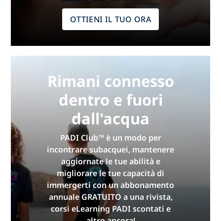
OTTIENI IL TUO ORA
Rimani connesso
dentro e fuori
dall'acqua
PADI Club™ è un modo per
incontrare subacquei, mantenere
aggiornate le tue abilità e
migliorare le tue capacità di
immergerti con un abbonamento
annuale GRATUITO a una rivista,
corsi eLearning PADI scontati e
altro ancora!