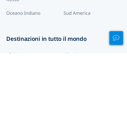
Oceano Indiano
Sud America
Destinazioni in tutto il mondo
Afghanistan
Albania
Algeria
Andorra
Angola
Anguilla
Antigua e Barbuda
Arabia Saudita
Argentina
Armenia
Artico
Aruba