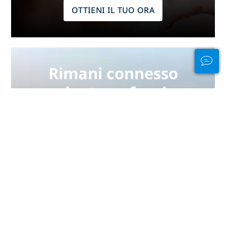
OTTIENI IL TUO ORA
Rimani connesso
dentro e fuori
dall'acqua
PADI Club™ è un modo per
incontrare subacquei, mantenere
aggiornate le tue abilità e
migliorare le tue capacità di
immergerti con un abbonamento
annuale GRATUITO a una rivista,
corsi eLearning PADI scontati e
altro ancora!