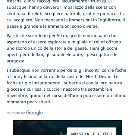
fresche, allora raccoglierai sicuramente i frutti qui. I
subacquei hanno davvero l'imbarazzo della scelta con
centinaia di relitti, scogliere naturali, grotte e pinnacoli tra
cui scegliere. Non mancano le immersioni in Inghilterra, il
paese è grande e le immersioni sono diverse.
Pareti che scendono per 50 m, grotte emozionanti che
aspettano di essere esplorate e migliaia di relitti offrono
uno scorcio unico della storia del paese. Tieni gli occhi
aperti per i delfini, gli squali elefante, i pesci gatto e le
aragoste.
I subacquei non vorranno perdersi gli incontri con le foche
a Lundy Island, al largo della costa del North Devon. Le
foche grigie intrattengono i subacquei con la loro natura
giocosa e curiosa. I cuccioli nascono tra settembre e
novembre, quindi nel corso dell'anno può essere un ottimo
momento per visitarli.
tradotto da
MOSTRA LE 3 FOTO