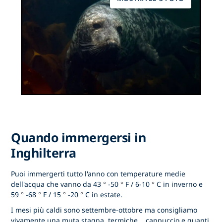
Quando immergersi in
Inghilterra
Puoi immergerti tutto l'anno con temperature medie
dell'acqua che vanno da 43
°
-50
°
F / 6-10
°
C in inverno e
59
°
-68
°
F / 15
°
-20
°
C in estate.
I mesi più caldi sono settembre-ottobre ma consigliamo
vivamente una muta stagna, termiche,
cappuccio e guanti