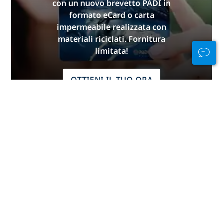
con un nuovo brevetto PADI in
formato eCard o carta
impermeabile realizzata con
materiali riciclati. Fornitura
limitata!
OTTIENI IL TUO ORA
Rimani connesso
dentro e fuori
dall'acqua
PADI Club™ è un modo per
incontrare subacquei, mantenere