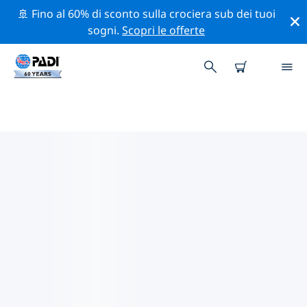
🚢 Fino al 60% di sconto sulla crociera sub dei tuoi
sogni.
Scopri le offerte
I MIGLIORI SITI D'IMMERSIONE
NEI DINTORNI DI LAS
TERRENAS
Al momento non sono presenti inserzioni di siti
d'immersione Las Terrenas.
Esplora il sito d'immersione nei dintorni di Las
Terrenas con l'aiuto dei filtri sopra o della mappa
interattiva. Controlla anche la pagina con i dettagli di
ogni sito d'immersione e vota se conosci il sito.