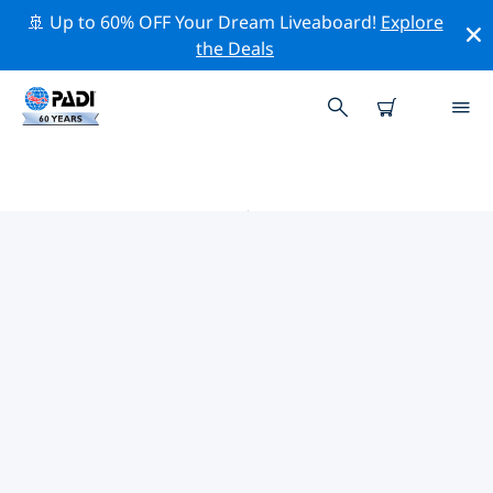
🚢 Up to 60% OFF Your Dream Liveaboard!
Explore
the Deals
特瑞纳斯附近的热门潜水地点
目前没有列出 特瑞纳斯的潜水地点。
借助上面的筛选器或交互式地图，探索 特瑞纳斯 点附近的
潜水点。如果您知道该站点，还可以查看每个潜水地点的详
细信息页面并投票。