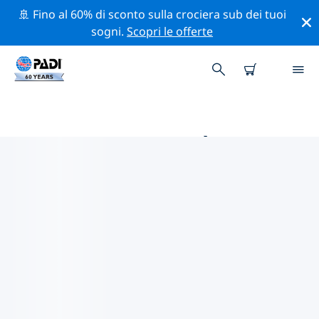
🚢 Fino al 60% di sconto sulla crociera sub dei tuoi
sogni.
Scopri le offerte
LE MIGLIORI ATTIVITÀ DI
CONSERVAZIONE VICINO A
CARAIBI
Scopri le attività di conservazione vicino a Caraibi con
l'aiuto dei filtri qui sopra o della mappa interattiva.