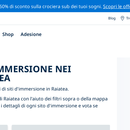
 60% di sconto sulla crociera sub dei tuoi sogni.
Scopri le off
Blog
Tr
Shop
Adesione
'IMMERSIONE NEI
EA
di siti d'immersione in Raiatea.
i Raiatea con l'aiuto dei filtri sopra o della mappa
 i dettagli di ogni sito d'immersione e vota se