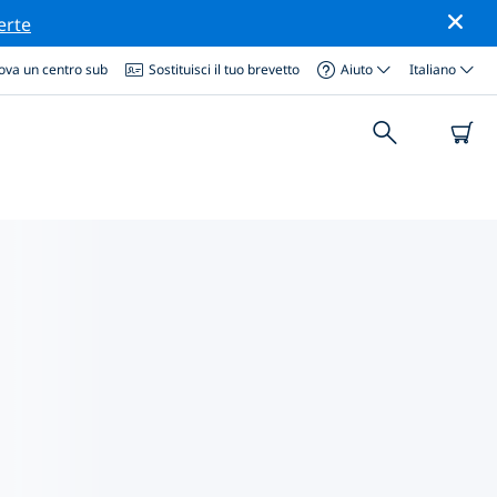
erte
ova un centro sub
Sostituisci il tuo brevetto
Aiuto
Italiano