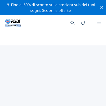
🚢 Fino al 60% di sconto sulla crociera sub dei tuoi
sogni.
Scopri le offerte
I MIGLIORI SITI D'IMMERSIONE
NEI DINTORNI DI CANCÚN
Al momento non sono presenti inserzioni di siti
d'immersione in Cancún.
Esplora il sito d'immersione nei dintorni di Cancún con
l'aiuto dei filtri sopra o della mappa interattiva.
Controlla anche la pagina con i dettagli di ogni sito
d'immersione e vota se conosci il sito.