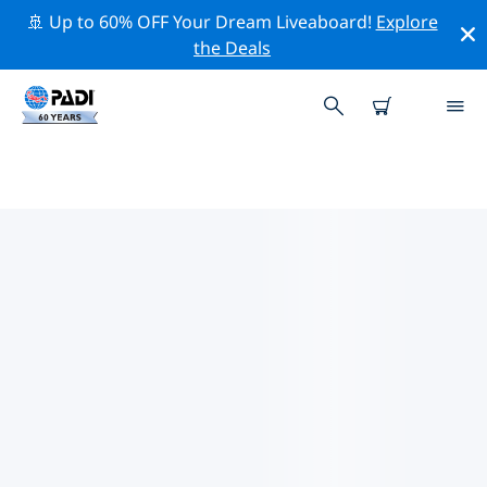
🚢 Up to 60% OFF Your Dream Liveaboard!
Explore
the Deals
坎昆附近的熱門潛水地點
目前沒有列出 坎昆的潛水地點。
借助上面的篩選器或交互式地圖，探索 坎昆 點附近的潛水
點。如果您知道該站點，還可以查看每個潛水地點的詳細信
息頁面並投票。