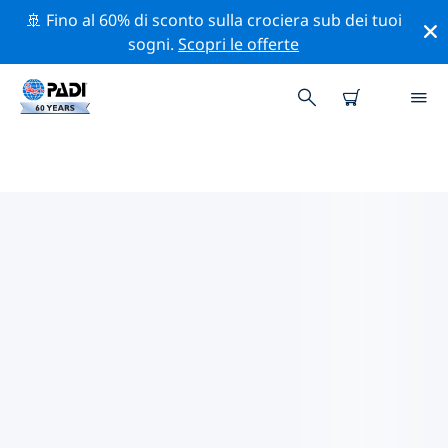
🚢 Fino al 60% di sconto sulla crociera sub dei tuoi
sogni.
Scopri le offerte
I MIGLIORI SITI D'IMMERSIONE
NEI DINTORNI DI CHUNCHEON
Al momento non sono presenti inserzioni di siti
d'immersione Chuncheon.
Esplora il sito d'immersione nei dintorni di Chuncheon
con l'aiuto dei filtri sopra o della mappa interattiva.
Controlla anche la pagina con i dettagli di ogni sito
d'immersione e vota se conosci il sito.