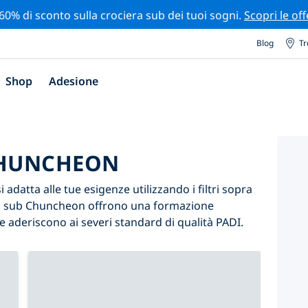
 60% di sconto sulla crociera sub dei tuoi sogni.
Scopri le off
Blog
Tr
Shop
Adesione
CHUNCHEON
adatta alle tue esigenze utilizzando i filtri sopra
ntri sub Chuncheon offrono una formazione
e aderiscono ai severi standard di qualità PADI.