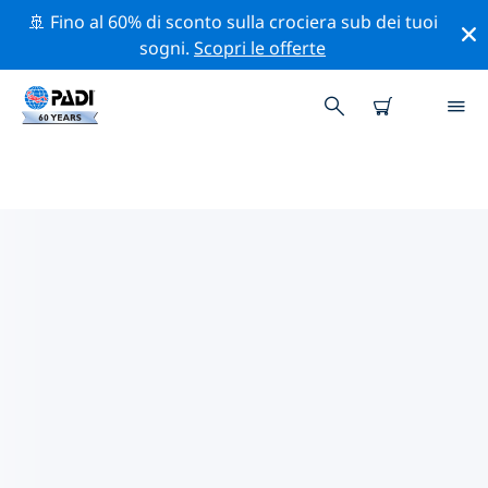
🚢 Fino al 60% di sconto sulla crociera sub dei tuoi
sogni.
Scopri le offerte
I MIGLIORI SITI D'IMMERSIONE
NEI DINTORNI DI CARAIBI
Al momento sono presenti 338 siti d'immersione
Caraibi, di cui 281 sono Reef immersioni, 84 sono
Oceano immersioni e 82 sono Parete immersioni.
Esplora il sito d'immersione nei dintorni di Caraibi con
l'aiuto dei filtri sopra o della mappa interattiva.
Controlla anche la pagina con i dettagli di ogni sito
d'immersione e vota se conosci il sito.