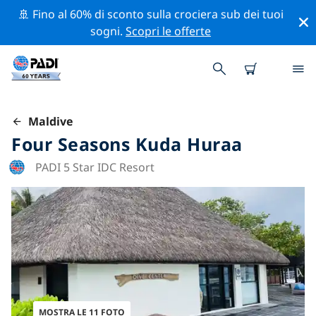
🚢 Fino al 60% di sconto sulla crociera sub dei tuoi
sogni.
Scopri le offerte
Maldive
Four Seasons Kuda Huraa
PADI 5 Star IDC Resort
MOSTRA LE 11 FOTO