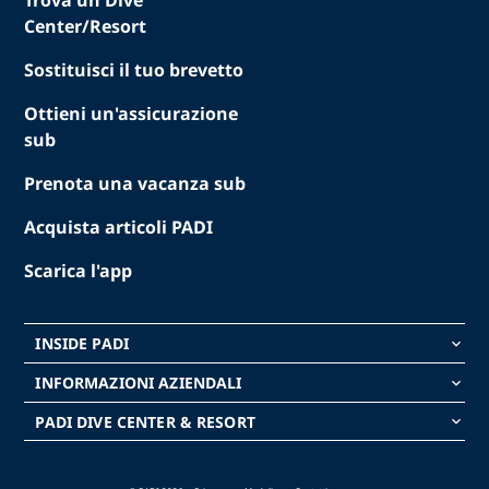
Trova un Dive
Center/Resort
Sostituisci il tuo brevetto
Ottieni un'assicurazione
sub
Prenota una vacanza sub
Acquista articoli PADI
Scarica l'app
INSIDE PADI
keyboard_arrow_down
INFORMAZIONI AZIENDALI
keyboard_arrow_down
PADI DIVE CENTER & RESORT
keyboard_arrow_down