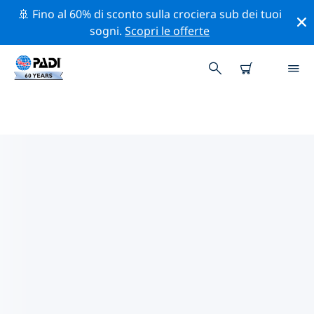
🚢 Fino al 60% di sconto sulla crociera sub dei tuoi
sogni.
Scopri le offerte
CENTRI SUB PADI IN INDIA
Trova il centro sub PADI in India che si adatta alle tue
esigenze utilizzando i filtri sopra o la mappa
interattiva. Tutti i nostri centri sub in India offrono una
formazione eccezionale, numerose attività divertenti e
aderiscono ai severi standard di qualità PADI.