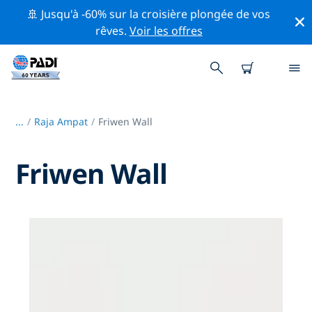
🚢 Jusqu'à -60% sur la croisière plongée de vos
rêves.
Voir les offres
...
/
Raja Ampat
Friwen Wall
Friwen Wall