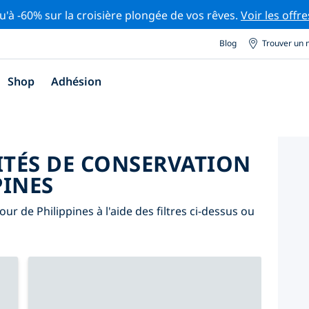
u'à -60% sur la croisière plongée de vos rêves.
Voir les offre
Blog
Trouver un 
Shop
Adhésion
ITÉS DE CONSERVATION
PINES
ur de Philippines à l'aide des filtres ci-dessus ou