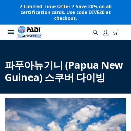
⚡️ Limited-Time Offer ⚡️ Save 20% on all
certification cards. Use code DIVE20 at
checkout.
파푸아뉴기니 (Papua New
Guinea) 스쿠버 다이빙