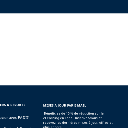
TERS & RESORTS
MISES À JOUR PAR E-MAIL
Bénéficiez de 10 % de réduction sur le
ocier avec PADI?
eLearning en ligne ! Inscrivez-vous et
recevez les dernières mises à jour, offres et
plus encore.