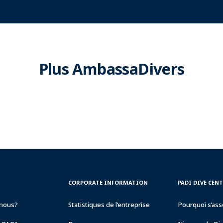
Plus AmbassaDivers
CORPORATE
PADI
CORPORATE INFORMATION
PADI DIVE CEN
INFORMATION
DIVE
CENTER
nous?
Statistiques de l’entreprise
Pourquoi s’ass
&
RESORTS