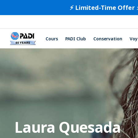
⚡️ Limited-Time Offer 
Cours
PADI Club
Conservation
Voy
Laura Quesada