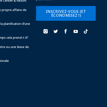
ve Center & Resort
 propre affaire de
INSCRIVEZ-VOUS (ET
ÉCONOMISEZ !)
la planification d’une
ps cela prend-t-il?
ntre ou une Base de
ionale