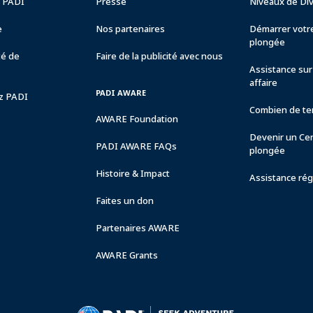
e PADI
Presse
Niveaux de Di
e
Nos partenaires
Démarrer votre
plongée
té de
Faire de la publicité avec nous
Assistance sur 
affaire
PADI AWARE
ez PADI
Combien de tem
AWARE Foundation
Devenir un Ce
PADI AWARE FAQs
plongée
Histoire & Impact
Assistance rég
Faites un don
Partenaires AWARE
AWARE Grants