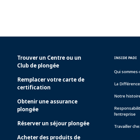
Trouver un Centre ou un
PADI
INSIDE
INSIDE PADI
SERVICES
PADI
Club de plongée
Qui sommes-
Remplacer votre carte de
La Différenc
certification
Notre histoir
Obtenir une assurance
Responsabili
plongée
l’entreprise
Réserver un séjour plongée
Travailler ch
Acheter des produits de