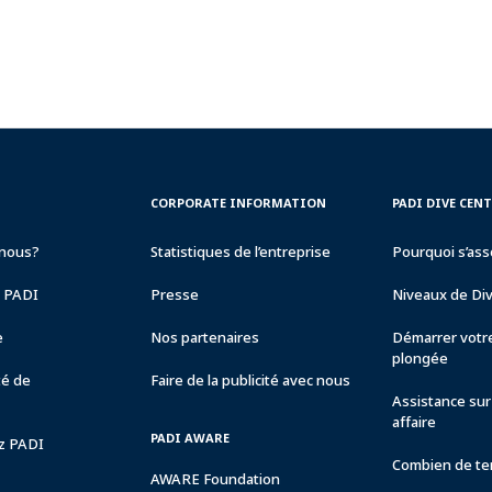
CORPORATE
PADI
CORPORATE INFORMATION
PADI DIVE CEN
INFORMATION
DIVE
CENTER
nous?
Statistiques de l’entreprise
Pourquoi s’ass
&
RESORTS
e PADI
Presse
Niveaux de Di
e
Nos partenaires
Démarrer votre
plongée
té de
Faire de la publicité avec nous
Assistance sur 
affaire
PADI AWARE
ez PADI
Combien de tem
AWARE Foundation