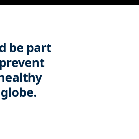
d be part
 prevent
 healthy
 globe.