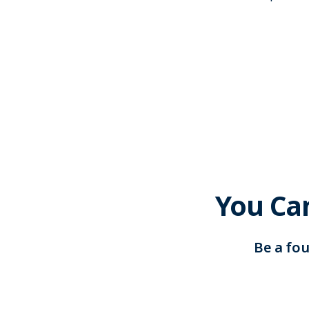
You Can
Be a fo