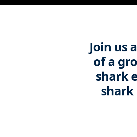
Join us 
of a gr
shark e
shark 