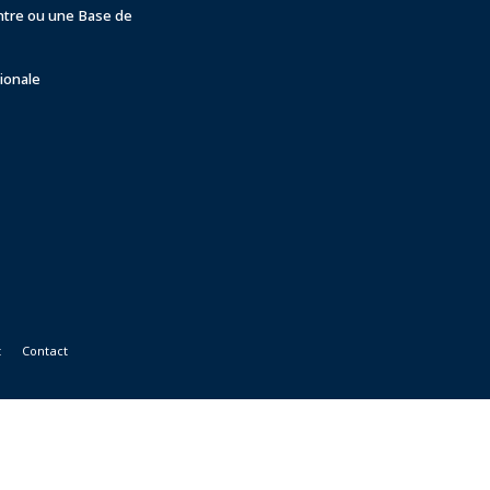
ntre ou une Base de
ionale
t
Contact