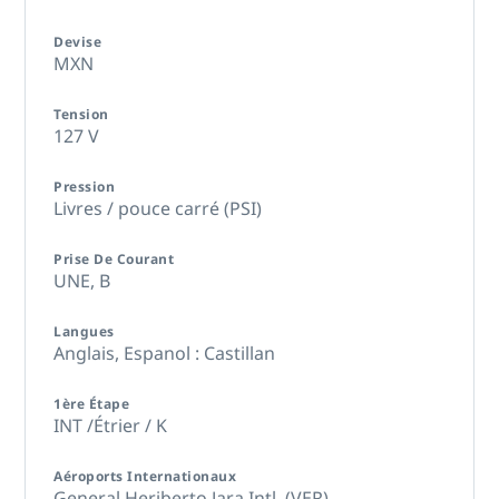
Devise
MXN
Tension
127 V
Pression
Livres / pouce carré (PSI)
Prise De Courant
UNE,
B
Langues
Anglais,
Espanol : Castillan
1ère Étape
INT /Étrier / K
Aéroports Internationaux
General Heriberto Jara Intl. (VER)