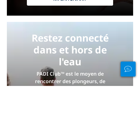
Restez connecté
dans et hors de
l'eau
PADI Club™ est le moyen de
rencontrer des plongeurs, de
maintenir vos compétences à jour
et d'élever votre niveau de plongée
à un niveau supérieur grâce à un
abonnement annuel GRATUIT au
magazine, des cours PADI
eLearning à prix réduit et bien plus
encore !