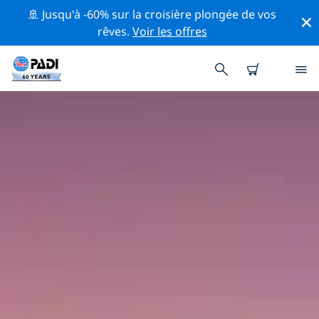
🚢 Jusqu'à -60% sur la croisière plongée de vos
rêves.
Voir les offres