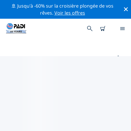
🚢 Jusqu'à -60% sur la croisière plongée de vos
rêves.
Voir les offres
PRINCIPAUX SITES DE PLONGÉE
AUTOUR DE BIRMINGHAM
Il y a actuellement 1 site de plongée répertoriés autour
de Birmingham, dont 1 est Lac plongée.
Explorez les sites de plongée autour de Birmingham
avec l'aide des filtres ci-dessus ou de la carte
interactive. Consultez également la page détaillée de
chaque site de plongée et votez si vous connaissez le
site.