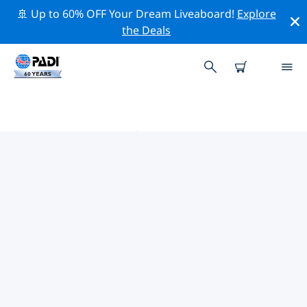
🚢 Up to 60% OFF Your Dream Liveaboard!
Explore
the Deals
伯明翰附近的热门潜水地点
目前在 伯明翰附近列出了 1 个潜水地点，其中 1 是 湖泊潜
水 次潜水.
借助上面的筛选器或交互式地图，探索 伯明翰 点附近的潜
水点。如果您知道该站点，还可以查看每个潜水地点的详细
信息页面并投票。