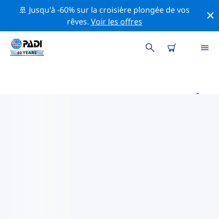
🚢 Jusqu'à -60% sur la croisière plongée de vos
rêves.
Voir les offres
PRINCIPAUX SITES DE PLONGÉE
AUTOUR DE PORTO
Il n'y a pas actuellement de sites de plongée
répertoriés in Porto.
Explorez les sites de plongée autour de Porto avec
l'aide des filtres ci-dessus ou de la carte interactive.
Consultez également la page détaillée de chaque site
de plongée et votez si vous connaissez le site.