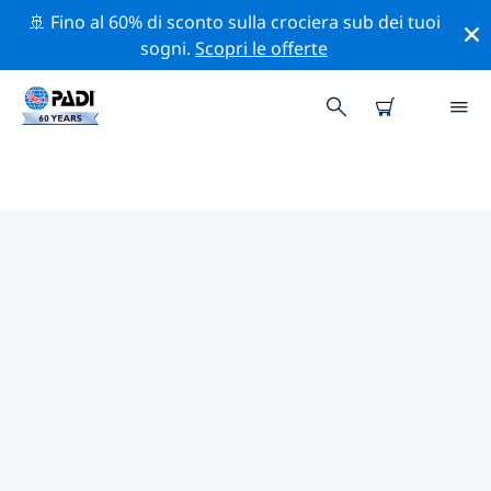
🚢 Fino al 60% di sconto sulla crociera sub dei tuoi
sogni.
Scopri le offerte
I MIGLIORI SITI D'IMMERSIONE
NEI DINTORNI DI PORTO
Al momento non sono presenti inserzioni di siti
d'immersione in Porto.
Esplora il sito d'immersione nei dintorni di Porto con
l'aiuto dei filtri sopra o della mappa interattiva.
Controlla anche la pagina con i dettagli di ogni sito
d'immersione e vota se conosci il sito.