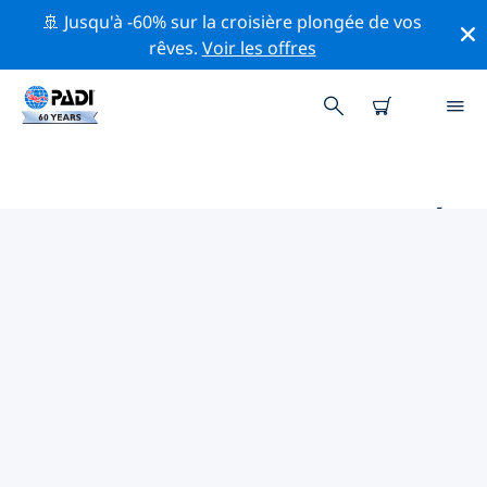
🚢 Jusqu'à -60% sur la croisière plongée de vos
rêves.
Voir les offres
PRINCIPAUX SITES DE PLONGÉE
AUTOUR DE EL NIDO
Il y a actuellement 7 sites de plongée répertoriés
autour de El Nido, dont 4 est Récif plongées, 2 est
Canal plongées et 2 est Fond sableux plongées.
Explorez les sites de plongée autour de El Nido avec
l'aide des filtres ci-dessus ou de la carte interactive.
Consultez également la page détaillée de chaque site
de plongée et votez si vous connaissez le site.